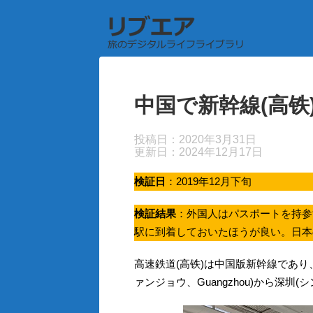
中国で新幹線(高铁
投稿日：2020年3月31日
更新日：
2024年12月17日
検証日
：2019年12月下旬
検証結果
：外国人はパスポートを持参
駅に到着しておいたほうが良い。日本
高速鉄道(高铁)は中国版新幹線であ
ァンジョウ、Guangzhou)から深圳(