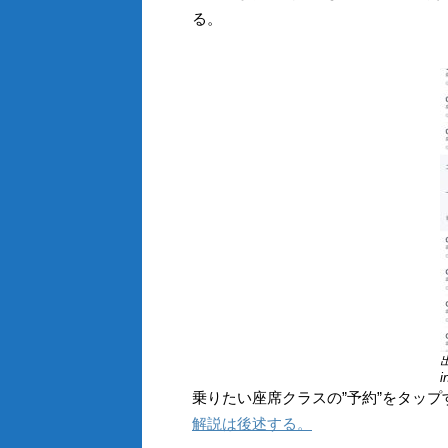
る。
出
i
乗りたい座席クラスの”予約”をタッ
解説は後述する。