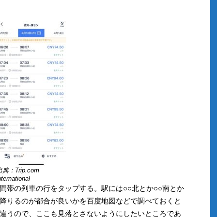
典：Trip.com
nternational
間帯の列車の行をタップする。駅には○○北とか○○南とか
降りるのが都合が良いかを百度地図などで調べておくと
違うので、ここも見落とさないようにしたいところであ