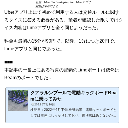
引用：Uber Technologies, Inc. Uberアプリ
編集は筆者による
Uberアプリ上にて初めて利用する人は交通ルールに関す
るクイズに答える必要がある。筆者が確認した限りではク
イズ内容はLimeアプリと全く同じようだった。
料金も最初の15分が90円で、以降、1分につき20円で、
Limeアプリと同じであった。
■■■
本記事の一番上にある写真の那覇のLimeポートは依然は
Beamのポートでした…
クアラルンプールで電動キックボードBea
mに乗ってみた
2022年7月30日
検証日：2022年6月下旬 検証結果：電動キックボードと
しては車体はしっかりしており、乗り味は悪くないが、
歩道の段差は拾う。料金は高すぎず安すぎず。SMSが受
信できる電話番号が必要。クアラルンプールは電動キッ