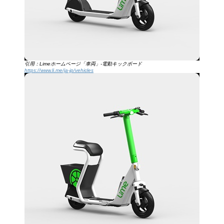
引用：Limeホームページ「車両」-電動キックボード
https://www.li.me/ja-jp/vehicles