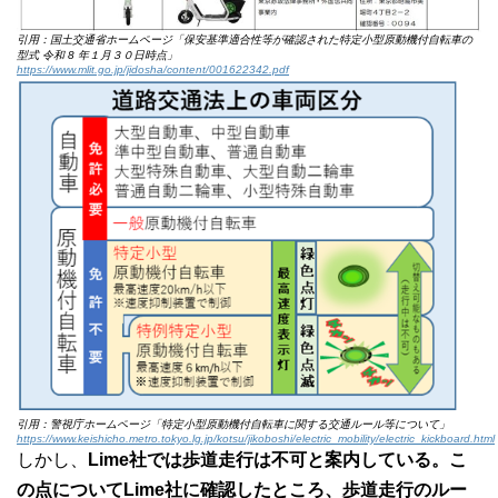
引用：国土交通省ホームページ「保安基準適合性等が確認された特定小型原動機付自転車の
型式 令和 8 年１月３０日時点」
https://www.mlit.go.jp/jidosha/content/001622342.pdf
引用：警視庁ホームページ「特定小型原動機付自転車に関する交通ルール等について」
https://www.keishicho.metro.tokyo.lg.jp/kotsu/jikoboshi/electric_mobility/electric_kickboard.html
しかし、
Lime社では歩道走行は不可と案内している。こ
の点についてLime社に確認したところ、歩道走行のルー