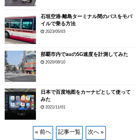
石垣空港-離島ターミナル間のバスをモバ
イルで乗る方法
2023/05/03
那覇市内でauの5G速度を計測してみた
2020/08/10
日本で百度地图をカーナビとして使って
みた
2021/11/01
« 前へ
記事一覧
次へ »