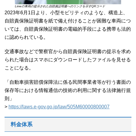
Limeの車両の提示された自賠責証明書へのリンクを示すQRコード
2023年6月1日より、小型モビリティのような、構造上、
自賠責保険証明書を紙で備え付けることが困難な車両につ
いては、自賠責保険証明書の電磁的手段による携帯も法的
に認められている。
交通事故などで警察官から自賠責保険証明書の提示を求め
られた場合はスマホにダウンロードしたファイルを見せる
ことになる。
「自動車損害賠償保障法に係る民間事業者等が行う書面の
保存等における情報通信の技術の利用に関する法律施行規
則」
>
https://laws.e-gov.go.jp/law/505M60000800007
料金体系