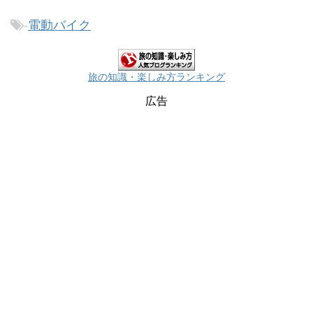
クボードのシェアリングサービスが市街地で展開されて
-
電動バイク
いる。今回は、その一つであるBeamの試乗レビューで
ある。Beamの車両公式ホームページ> https://www.rideb
eam.com/利用手順準備として、Beamのスマホアプリを
ダウンロードし、アカウントを作成する必要がある。ア
旅の知識・楽しみ方ランキング
カウント作成にはSMSが受信できる電話番号が必要で...
広告