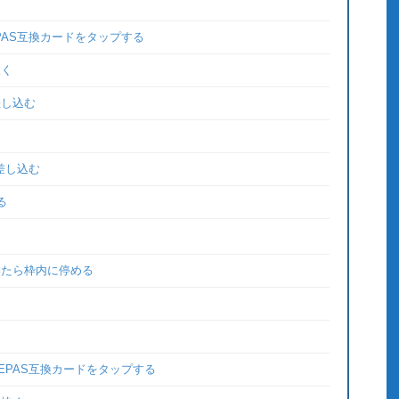
PAS互換カードをタップする
抜く
差し込む
に差し込む
る
いたら枠内に停める
る
EPAS互換カードをタップする