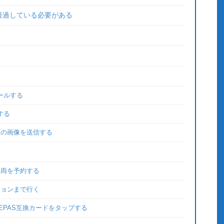
経過している必要がある
トールする
する
類の画像を送信する
車両を予約する
ションまで行く
EPAS互換カードをタップする