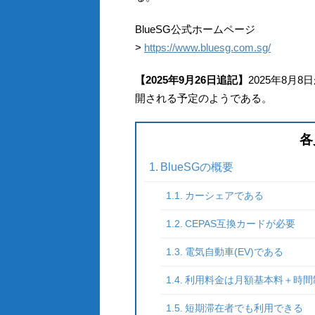
BlueSG公式ホームページ
>
https://www.bluesg.com.sg/
【2025年9月26日追記】
2025年8月
開される予定のようである。
各
BlueSGの概要
カーシェアである
CEPAS互換カードが必要
電気自動車(EV)である
利用料金は月額基本料＋時間
短期滞在者でも利用できる