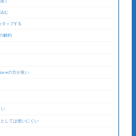
を抜く
し込む
をタップする
の解約
rsa-eの方が良い
くい
足としては使いにくい