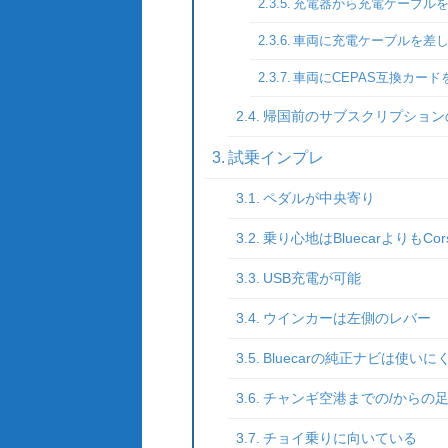
充電器から充電ケーブル
車両に充電ケーブルを差
車両にCEPAS互換カード
帰国前のサブスクリプション
試乗インプレ
ペダルが中央寄り
乗り心地はBluecarよりもCo
USB充電が可能
ウインカーは左側のレバー
Bluecarの純正ナビは使いに
チャンギ空港までの/からの
チョイ乗りに向いている