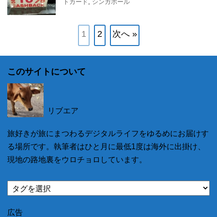
トカード
,
シンガポール
1
2
次へ »
このサイトについて
リブエア
旅好きが旅にまつわるデジタルライフをゆるめにお届けす
る場所です。執筆者はひと月に最低1度は海外に出掛け、
現地の路地裏をウロチョロしています。
広告