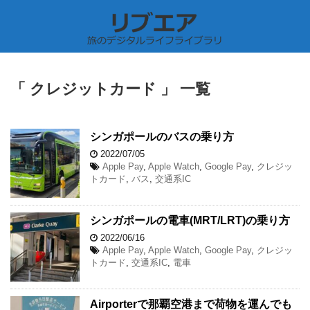
「 クレジットカード 」 一覧
シンガポールのバスの乗り方
2022/07/05
Apple Pay
,
Apple Watch
,
Google Pay
,
クレジッ
トカード
,
バス
,
交通系IC
シンガポールの電車(MRT/LRT)の乗り方
2022/06/16
Apple Pay
,
Apple Watch
,
Google Pay
,
クレジッ
トカード
,
交通系IC
,
電車
Airporterで那覇空港まで荷物を運んでも